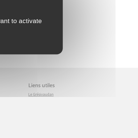
ant to activate
Liens utiles
nouvel onglet)
Le Grésivaudan