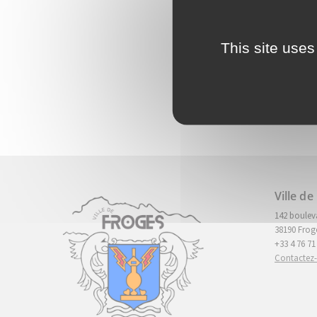
This site uses
Ville de
142 boulev
38190 Frog
+33 4 76 71
Contactez