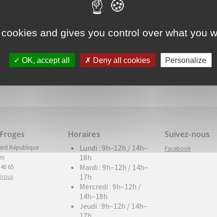
 cookies and gives you control over what you w
OK, accept all
Deny all cookies
Personalize
 Froges
Horaires
Suivez-nous
Lundi : 9h–12h / 14h–
ard République
Aller sur facebook (
Facebook
18h
es
Mardi : 9h–12h / 14h–
 40 65
17h
-nous
Mercredi : 9h–12h /
14h–18h
Jeudi : 9h–12h / 14h–
17h