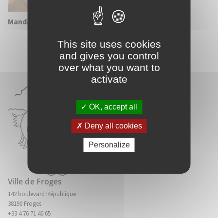
Mandat :
Conseiller municipal
This site uses cookies
and gives you control
over what you want to
activate
OK, accept all
Deny all cookies
Personalize
Ville de Froges
142 boulevard République
38190 Froges
+33 4 76 71 40 65