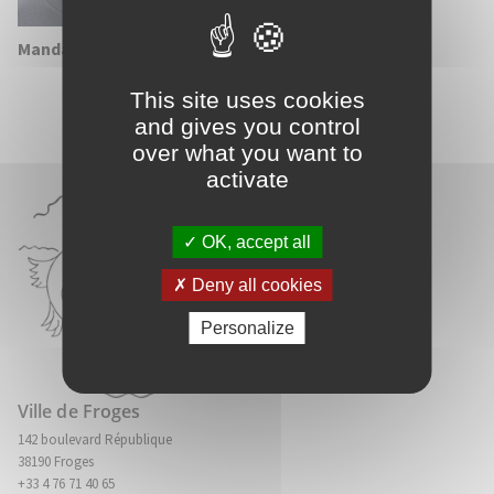
Mandat :
Conseillère municipale
This site uses cookies
and gives you control
over what you want to
activate
OK, accept all
Deny all cookies
Personalize
Ville de Froges
142 boulevard République
38190 Froges
+33 4 76 71 40 65