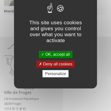
Mandat :
Conseillère municipale
This site uses cookies
and gives you control
over what you want to
activate
OK, accept all
Deny all cookies
Personalize
Ville de Froges
142 boulevard République
38190 Froges
+33 4 76 71 40 65