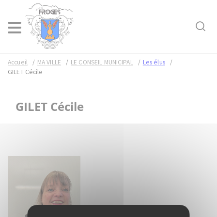
Rech
Menu
Accueil
MA VILLE
LE CONSEIL MUNICIPAL
Les élus
GILET Cécile
GILET Cécile